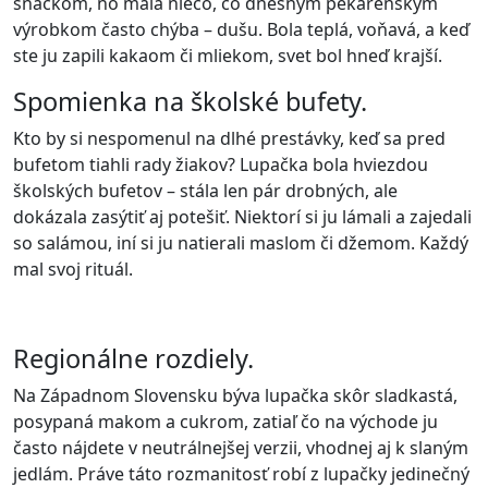
snackom, no mala niečo, čo dnešným pekárenským
výrobkom často chýba – dušu. Bola teplá, voňavá, a keď
ste ju zapili kakaom či mliekom, svet bol hneď krajší.
Spomienka na školské bufety.
Kto by si nespomenul na dlhé prestávky, keď sa pred
bufetom tiahli rady žiakov? Lupačka bola hviezdou
školských bufetov – stála len pár drobných, ale
dokázala zasýtiť aj potešiť. Niektorí si ju lámali a zajedali
so salámou, iní si ju natierali maslom či džemom. Každý
mal svoj rituál.
Regionálne rozdiely.
Na Západnom Slovensku býva lupačka skôr sladkastá,
posypaná makom a cukrom, zatiaľ čo na východe ju
často nájdete v neutrálnejšej verzii, vhodnej aj k slaným
jedlám. Práve táto rozmanitosť robí z lupačky jedinečný