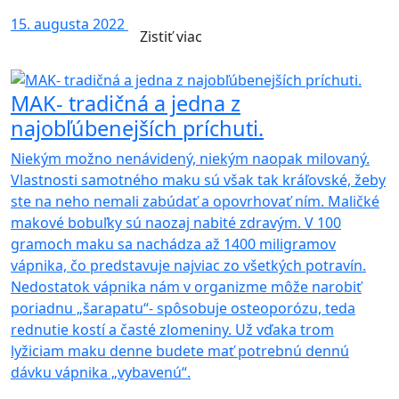
15. augusta 2022
Zistiť viac
MAK- tradičná a jedna z
najobľúbenejších príchuti.
Niekým možno nenávidený, niekým naopak milovaný.
Vlastnosti samotného maku sú však tak kráľovské, žeby
ste na neho nemali zabúdať a opovrhovať ním. Maličké
makové bobuľky sú naozaj nabité zdravým. V 100
gramoch maku sa nachádza až 1400 miligramov
vápnika, čo predstavuje najviac zo všetkých potravín.
Nedostatok vápnika nám v organizme môže narobiť
poriadnu „šarapatu“- spôsobuje osteoporózu, teda
rednutie kostí a časté zlomeniny. Už vďaka trom
lyžiciam maku denne budete mať potrebnú dennú
dávku vápnika „vybavenú“.