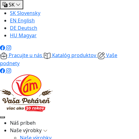
SK
SK
Slovensky
EN
English
DE
Deutsch
HU
Magyar
Pracujte u nás
Katalóg produktov
Vaše
podnety
Náš príbeh
Naše výrobky
Naše výrobky