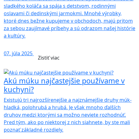
sladkého koláča sa spája s detstvom, rodinnými
oslavami či dedinskými jarmokmi. Mnohé výrobky,
ktoré dnes bežne kupujeme v obchodoch, majú pritom
za sebou zaujímavé príbehy a sú odrazom našej histórie
a kultúry.
07. júla 2025
Zistiť viac
Akú múku najčastejšie používame v
kuchyni?
Existujú tri najrozšírenejšie a najznámejšie druhy múk-
hladká, polohrubá a hrubá. Je však mnoho ďalších
druhov medzi ktorými sa možno neviete rozhodnúť.
Pred tým, ako po niektorej z nich siahnete, by ste mali
poznať základné rozdiely.