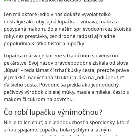
Len máloktoré jedlo v nás dokáže vyvolať toľko
nostalgie ako obyčajná lupačka – voňavá, mäkká a
posypaná makom. Bola naším sprievodcom cez školské
roky, cez prestávky, cez drobné radosti aj hladné
popoludnia.Krátka história lupačky
Lupačka má svoje korene v tradičnom slovenskom
pekárstve. Svoj názov pravdepodobne získala od slova
„lúpať“ – teda lámať či trhať kúsky cesta, pretože práve
jej mäkká, nadýchaná štruktúra láka na „odlúpnutie“
ďalšieho sústa. Pôvodne sa piekla ako jednoduchý
pečivový výrobok z bielej múky, masla a mlieka, často s
makom či cukrom na povrchu.
Čo robí lupačku výnimočnou?
Nie je to len chuť, ale jednoduchosť a spomienky, ktoré
s ňou spájame. Lupačka bola rýchlym a lacným