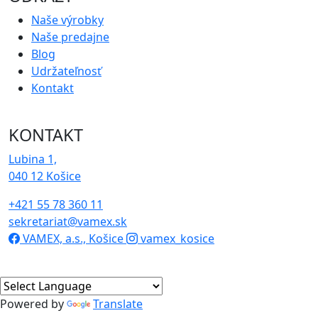
Naše výrobky
Naše predajne
Blog
Udržateľnosť
Kontakt
KONTAKT
Lubina 1,
040 12 Košice
+421 55 78 360 11
sekretariat@vamex.sk
VAMEX, a.s., Košice
vamex_kosice
Powered by
Translate