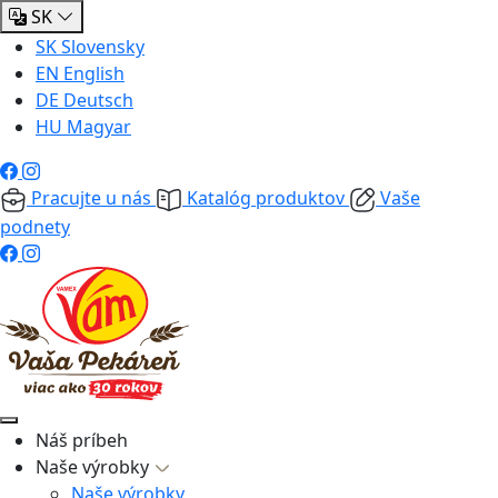
SK
SK
Slovensky
EN
English
DE
Deutsch
HU
Magyar
Pracujte u nás
Katalóg produktov
Vaše
podnety
Náš príbeh
Naše výrobky
Naše výrobky