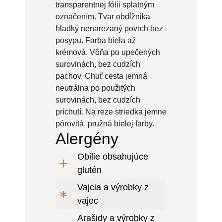
transparentnej fólii splatným
označením. Tvar obdĺžnika
hladký nenarezaný povrch bez
posypu. Farba biela až
krémová. Vôňa po upečených
surovinách, bez cudzích
pachov. Chuť cesta jemná
neutrálna po použitých
surovinách, bez cudzích
príchutí. Na reze striedka jemne
pórovitá, pružná bielej farby.
Alergény
Obilie obsahujúce
glutén
Vajcia a výrobky z
vajec
Arašidy a výrobky z