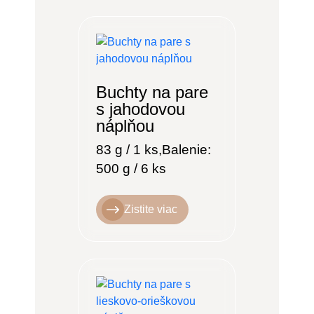
Buchty na pare
s jahodovou
náplňou
83 g / 1 ks,Balenie:
500 g / 6 ks
Zistite viac