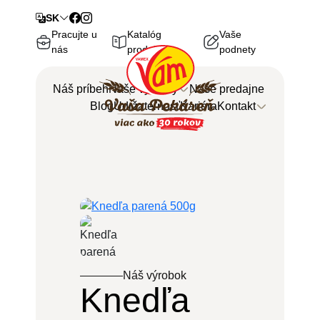
SK
Pracujte u
Katalóg
Vaše
nás
produktov
podnety
Náš príbeh
Naše výrobky
Naše predajne
Blog
Udržateľnosť
Kariéra
Kontakt
Späť
Späť
Centrála
Naše výrobky
Objednávky
Zoznam všetkých výrobkov
Náš výrobok
Knedľa