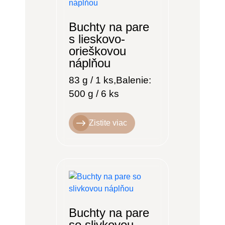
Buchty na pare
s lieskovo-
orieškovou
náplňou
83 g / 1 ks,Balenie:
500 g / 6 ks
Zistite viac
Buchty na pare
so slivkovou