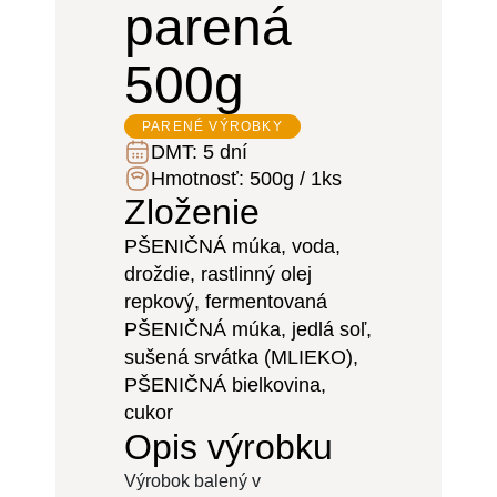
parená
500g
PARENÉ VÝROBKY
DMT:
5 dní
Hmotnosť:
500g / 1ks
Zloženie
PŠENIČNÁ múka, voda,
droždie, rastlinný olej
repkový, fermentovaná
PŠENIČNÁ múka, jedlá soľ,
sušená srvátka (MLIEKO),
PŠENIČNÁ bielkovina,
cukor
Opis výrobku
Výrobok balený v