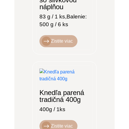
náplňou
83 g / 1 ks,Balenie:
500 g / 6 ks
Zistite viac
Knedľa parená
tradičná 400g
400g / 1ks
Zistite viac