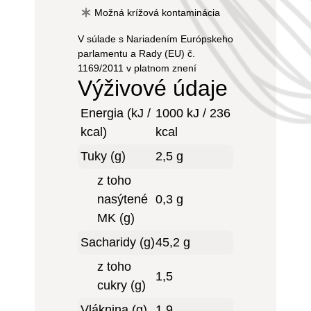
Možná krížová kontaminácia
V súlade s Nariadením Európskeho
parlamentu a Rady (EU) č.
1169/2011 v platnom znení
Výživové údaje
Energia (kJ /
1000 kJ / 236
kcal)
kcal
Tuky (g)
2,5 g
z toho
nasýtené
0,3 g
MK (g)
Sacharidy (g)
45,2 g
z toho
1,5
cukry (g)
Vláknina (g)
1,9