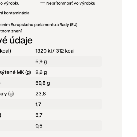
vo výrobku
Neprítomnosť vo výrobku
vá kontaminácia
adením Európskeho parlamentu a Rady (EU)
latnom znení
vé údaje
 kcal)
1320 kJ/ 312 kcal
5,9 g
sýtené MK (g)
2,6 g
)
59,8 g
ry (g)
23,8
1,7
)
5,7
0,5