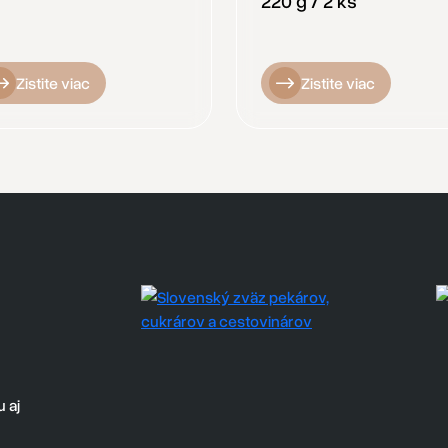
220 g / 2 ks
Zistite viac
Zistite viac
 aj