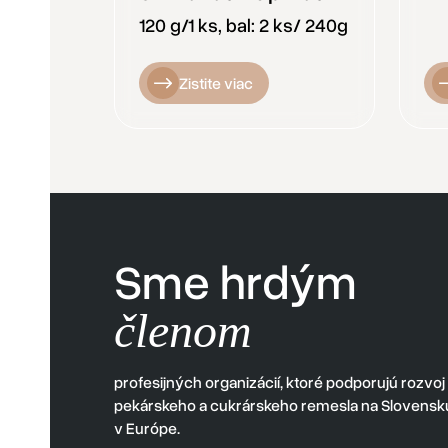
120 g/1 ks, bal: 2 ks/ 240g
Zistite viac
Sme hrdým
členom
profesijných organizácií, ktoré podporujú rozvoj
pekárskeho a cukrárskeho remesla na Slovensku
v Európe.