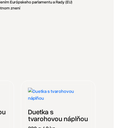
adením Európskeho parlamentu a Rady (EU)
latnom znení
ou
Duetka s
tvarohovou náplňou