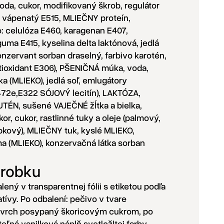
oda, cukor, modifikovaný škrob, regulátor
n vápenatý E515, MLIEČNY proteín,
: celulóza E460, karagenan E407,
uma E415, kyselina delta laktónová, jedlá
onzervant sorban draselný, farbivo karotén,
tioxidant E306), PŠENIČNÁ múka, voda,
a (MLIEKO), jedlá soľ, emlugátory
472e,E322 SÓJOVÝ lecitín), LAKTÓZA,
TÉN, sušené VAJEČNÉ žĺtka a bielka,
or, cukor, rastlinné tuky a oleje (palmový,
pkový), MLIEČNY tuk, kyslé MLIEKO,
ma (MLIEKO), konzervačná látka sorban
ýrobku
ený v transparentnej fólii s etiketou podľa
latívy. Po odbalení: pečivo v tvare
ovrch posypaný škoricovým cukrom, po
teľná vanilková náplň svetložltej farby.