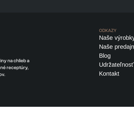
ODKAZY
Naše výrobk
Naše predaj
Blog
ny na chlieb a
Udržateľnosť
ičné receptúry,
Kontakt
ov.