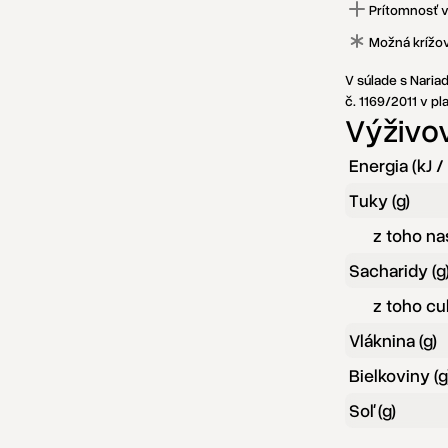
Prítomnosť 
Možná krížo
V súlade s Nari
č. 1169/2011 v p
Výživo
Energia (kJ /
Tuky (g)
z toho na
Sacharidy (g
z toho cuk
Vláknina (g)
Bielkoviny (g
Soľ (g)