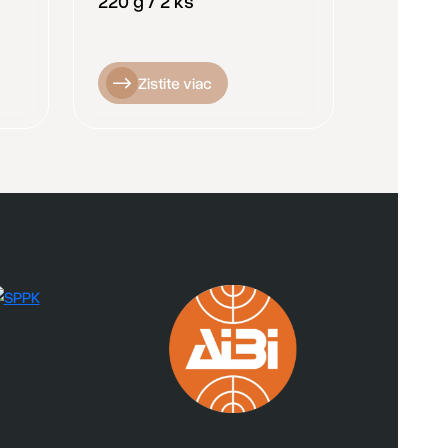
220 g / 2 ks
Zistite viac