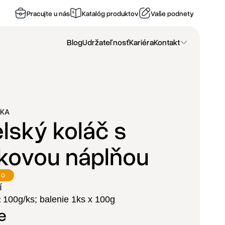
Pracujte u nás
Katalóg produktov
Vaše podnety
Blog
Udržateľnosť
Kariéra
Kontakt
NKA
lský koláč s
lkovou náplňou
VO
í
:
100g/ks; balenie 1ks x 100g
e