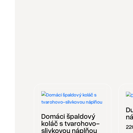
Du
Domáci špaldový
n
koláč s tvarohovo-
220
slivkovou náplňou