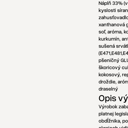
Náplň 33% (v
kyslosti síra
zahusťovadlo
xanthanová g
soľ, aróma, k
kurkumín, an
sušená srvátk
(E471,E481,E
pšeničný GLU
škoricový cuk
kokosový, re
droždie, aró
draselný
Opis v
Výrobok zabal
platnej legis
obdĺžnika, p
okrajoch vidi