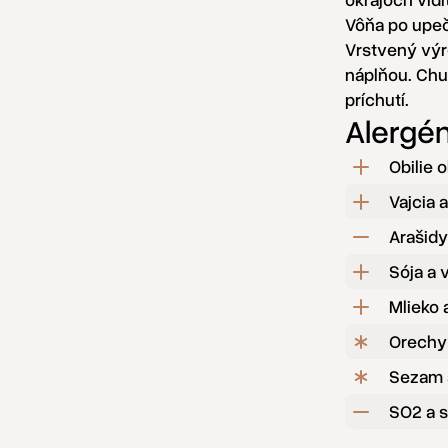
Vôňa po upeč
Vrstvený výr
náplňou. Chu
príchutí.
Alergé
Obilie 
Vajcia 
Arašidy
Sója a 
Mlieko 
Orechy
Sezam 
SO2 a s