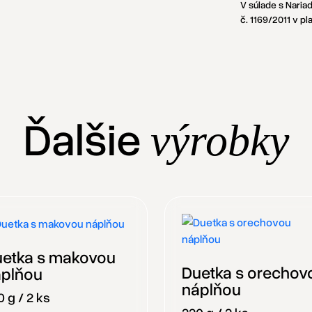
V súlade s Nari
č. 1169/2011 v p
Ďalšie
výrobky
etka s makovou
Duetka s orechov
áplňou
náplňou
 g / 2 ks