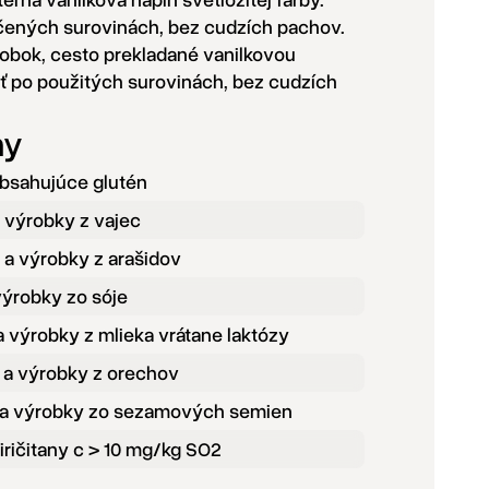
ených surovinách, bez cudzích pachov.
obok, cesto prekladané vanilkovou
ť po použitých surovinách, bez cudzích
ny
obsahujúce glutén
a výrobky z vajec
 a výrobky z arašidov
výrobky zo sóje
a výrobky z mlieka vrátane laktózy
 a výrobky z orechov
a výrobky zo sezamových semien
iričitany c > 10 mg/kg SO2