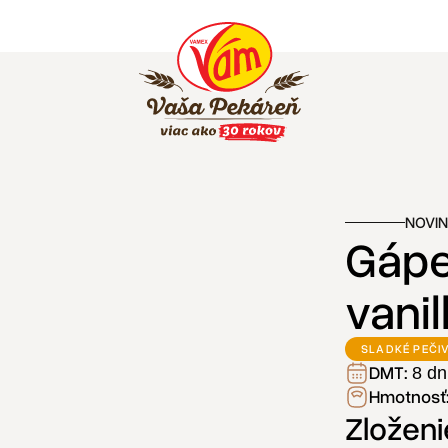
NOVI
Gápe
vani
SLADKÉ PEČI
DMT:
8 dn
Hmotnosť
Zloženi