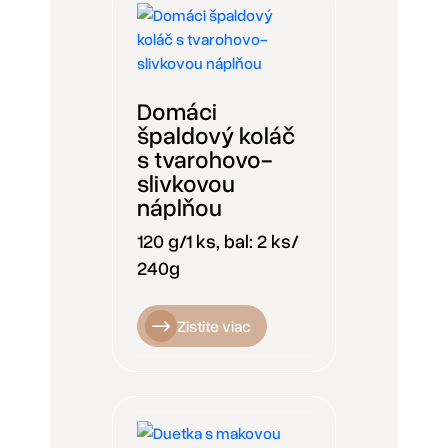
Domáci
špaldový koláč
s tvarohovo-
slivkovou
náplňou
120 g/1 ks, bal: 2 ks/
240g
Zistite viac