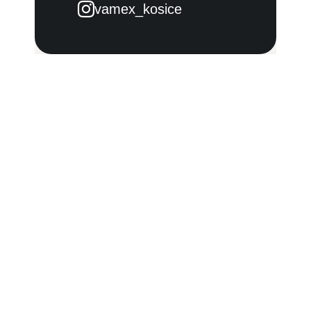
vamex_kosice
Powered
by
Translate