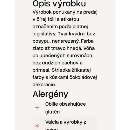
Opis výrobku
Výrobok ponúkaný na predaj
v čírej fólii s etiketou
označením podľa platnej
legislatívy. Tvar kvádra, bez
posypu, nenarezaný. Farba
zlato až tmavo hnedá. Vôňa
po upečených surovinách,
bez cudzích pachov a
prímesí. Striedka žltkastej
farby s kúskami čokoládovej
dekorácie.
Alergény
Obilie obsahujúce
glutén
Vajcia a výrobky z
vajec