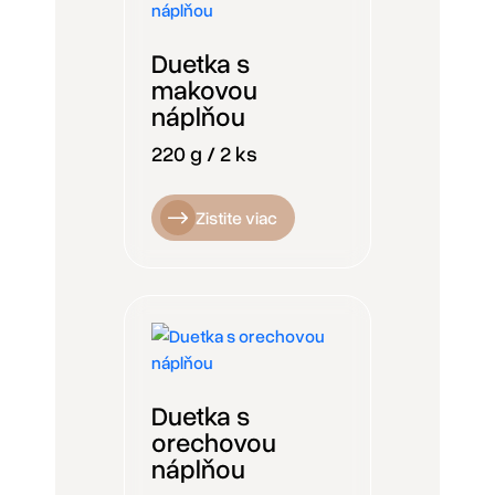
Duetka s
makovou
náplňou
220 g / 2 ks
Zistite viac
Duetka s
orechovou
náplňou