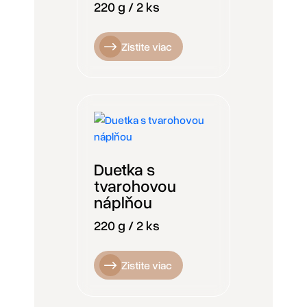
220 g / 2 ks
Zistite viac
Duetka s
tvarohovou
náplňou
220 g / 2 ks
Zistite viac