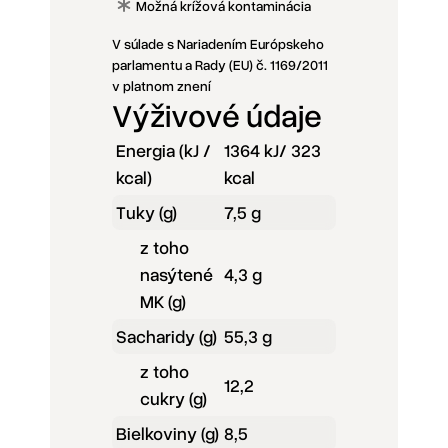
Možná krížová kontaminácia
V súlade s Nariadením Európskeho
parlamentu a Rady (EU) č. 1169/2011
v platnom znení
Výživové údaje
Energia (kJ /
1364 kJ/ 323
kcal)
kcal
Tuky (g)
7,5 g
z toho
nasýtené
4,3 g
MK (g)
Sacharidy (g)
55,3 g
z toho
12,2
cukry (g)
Bielkoviny (g)
8,5