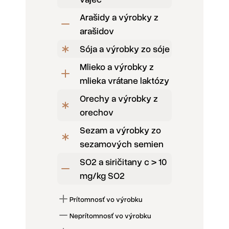
Arašidy a výrobky z
arašidov
Sója a výrobky zo sóje
Mlieko a výrobky z
mlieka vrátane laktózy
Orechy a výrobky z
orechov
Sezam a výrobky zo
sezamových semien
SO2 a siričitany c > 10
mg/kg SO2
Prítomnosť vo výrobku
Neprítomnosť vo výrobku