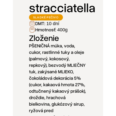
stracciatella
SLADKÉ PEČIVO
DMT:
10 dní
Hmotnosť:
400g
Zloženie
PŠENIČNÁ múka, voda,
cukor, rastlinné tuky a oleje
(palmový, kokosový,
repkový), bezvodý MLIEČNY
tuk, zakýsané MLIEKO,
čokoládová dekorácia 5%
(cukor, kakaová hmota 27%,
odtučnený kakaový prášok),
droždie, hrachová
bielkovina, glukózový sirup,
ryžová pred