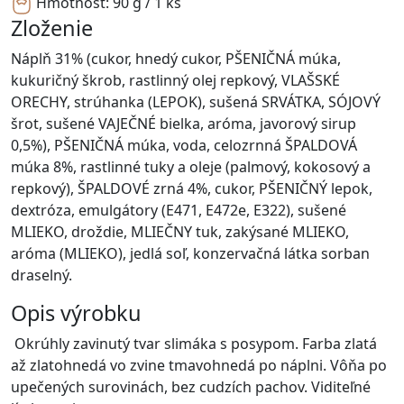
Hmotnosť:
90 g / 1 ks
Zloženie
Náplň 31% (cukor, hnedý cukor, PŠENIČNÁ múka,
kukuričný škrob, rastlinný olej repkový, VLAŠSKÉ
ORECHY, strúhanka (LEPOK), sušená SRVÁTKA, SÓJOVÝ
šrot, sušené VAJEČNÉ bielka, aróma, javorový sirup
0,5%), PŠENIČNÁ múka, voda, celozrnná ŠPALDOVÁ
múka 8%, rastlinné tuky a oleje (palmový, kokosový a
repkový), ŠPALDOVÉ zrná 4%, cukor, PŠENIČNÝ lepok,
dextróza, emulgátory (E471, E472e, E322), sušené
MLIEKO, droždie, MLIEČNY tuk, zakýsané MLIEKO,
aróma (MLIEKO), jedlá soľ, konzervačná látka sorban
draselný.
Opis výrobku
Okrúhly zavinutý tvar slimáka s posypom. Farba zlatá
až zlatohnedá vo zvine tmavohnedá po náplni. Vôňa po
upečených surovinách, bez cudzích pachov. Viditeľné