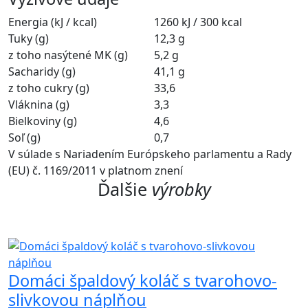
Energia (kJ / kcal)
1260 kJ / 300 kcal
Tuky (g)
12,3 g
z toho nasýtené MK (g)
5,2 g
Sacharidy (g)
41,1 g
z toho cukry (g)
33,6
Vláknina (g)
3,3
Bielkoviny (g)
4,6
Soľ (g)
0,7
V súlade s Nariadením Európskeho parlamentu a Rady
(EU) č. 1169/2011 v platnom znení
Ďalšie
výrobky
Domáci špaldový koláč s tvarohovo-
slivkovou náplňou