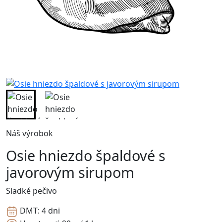
Náš výrobok
Osie hniezdo špaldové s
javorovým sirupom
Sladké pečivo
DMT:
4 dni