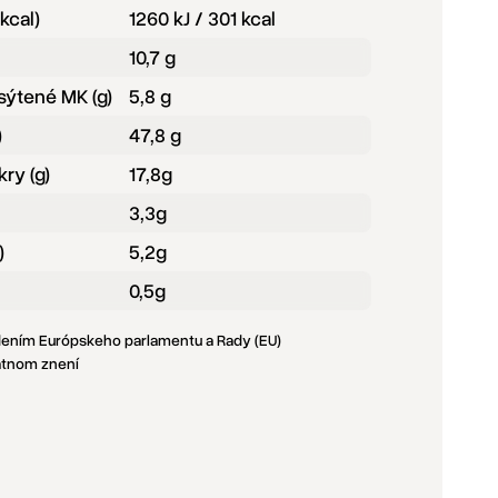
 kcal)
1260 kJ / 301 kcal
10,7 g
sýtené MK (g)
5,8 g
)
47,8 g
ry (g)
17,8g
3,3g
)
5,2g
0,5g
adením Európskeho parlamentu a Rady (EU)
latnom znení