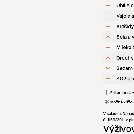
Obilie 
Vajcia 
Arašidy
Sója a 
Mlieko 
Orechy
Sezam 
SO2 a s
Prítomnosť 
Možná krížo
V súlade s Nari
č. 1169/2011 v p
Výživo