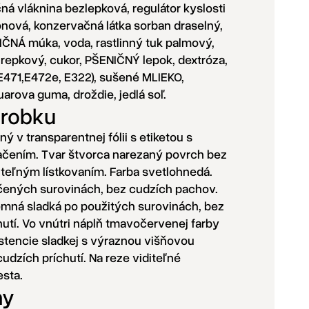
ná vláknina bezlepková, regulátor kyslosti
ónová, konzervačná látka sorban draselný,
IČNÁ múka, voda, rastlinný tuk palmový,
j repkový, cukor, PŠENIČNÝ lepok, dextróza,
E471,E472e, E322), sušené MLIEKO,
guarova guma, droždie, jedlá soľ.
ýrobku
ý v transparentnej fólii s etiketou s
čením. Tvar štvorca narezaný povrch bez
iteľným lístkovaním. Farba svetlohnedá.
ených surovinách, bez cudzích pachov.
emná sladká po použitých surovinách, bez
hutí. Vo vnútri náplň tmavočervenej farby
istencie sladkej s výraznou višňovou
udzích príchutí. Na reze viditeľné
esta.
ny