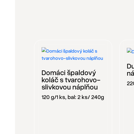
Du
Domáci špaldový
n
koláč s tvarohovo-
220
slivkovou náplňou
120 g/1 ks, bal: 2 ks/ 240g