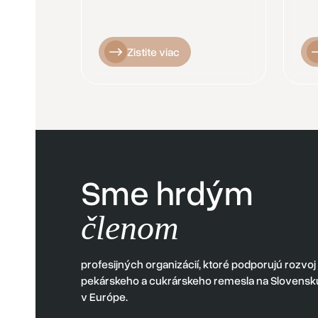
Zistite viac
Sme hrdým
členom
profesijných organizácií, ktoré podporujú rozvoj
pekárskeho a cukrárskeho remesla na Slovensku
v Európe.