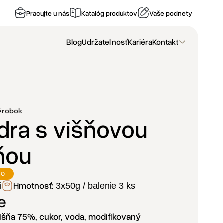
Pracujte u nás
Katalóg produktov
Vaše podnety
Blog
Udržateľnosť
Kariéra
Kontakt
ýrobok
dra s višňovou
ňou
VO
Hmotnosť:
i
3x50g / balenie 3 ks
e
išňa 75%, cukor, voda, modifikovaný