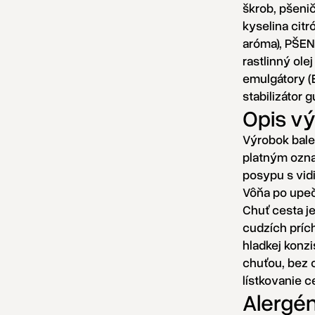
škrob, pšenič
kyselina citr
aróma), PŠEN
rastlinný ole
emulgátory (
stabilizátor 
Opis v
Výrobok balen
platným ozna
posypu s vid
Vôňa po upeč
Chuť cesta j
cudzích príc
hladkej konz
chuťou, bez c
lístkovanie c
Alergé