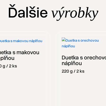
Ďalšie
výrobky
etka s makovou
Duetka s orechov
áplňou
náplňou
 g / 2 ks
220 g / 2 ks