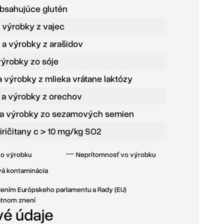
obsahujúce glutén
a výrobky z vajec
 a výrobky z arašidov
výrobky zo sóje
a výrobky z mlieka vrátane laktózy
 a výrobky z orechov
a výrobky zo sezamových semien
iričitany c > 10 mg/kg SO2
vo výrobku
Neprítomnosť vo výrobku
vá kontaminácia
adením Európskeho parlamentu a Rady (EU)
latnom znení
vé údaje