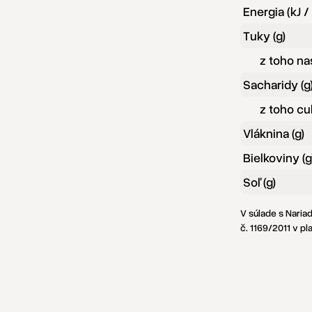
Energia (kJ /
Tuky (g)
z toho na
Sacharidy (g
z toho cuk
Vláknina (g)
Bielkoviny (g
Soľ (g)
V súlade s Nari
č. 1169/2011 v p