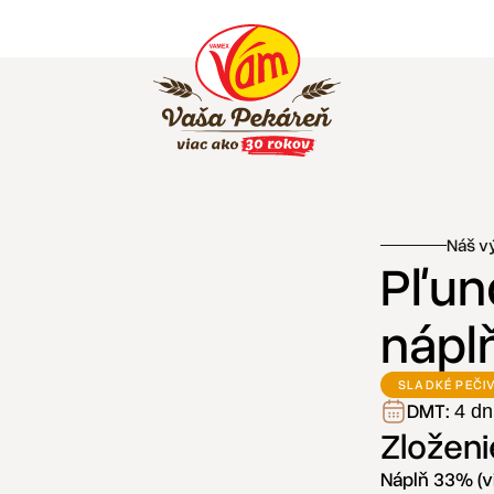
Náš v
Pľun
nápl
SLADKÉ PEČI
DMT:
4 dn
Zloženi
Náplň 33% (v