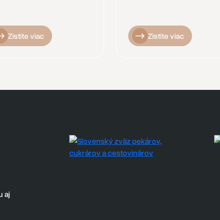
Zistite viac
Zistite viac
 aj