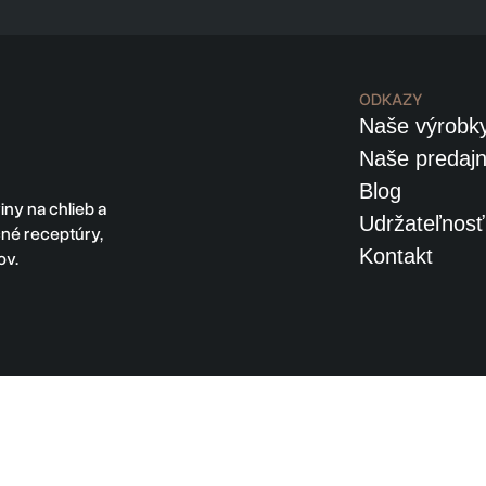
ODKAZY
Naše výrobk
Naše predaj
Blog
ny na chlieb a
Udržateľnosť
ičné receptúry,
Kontakt
ov.