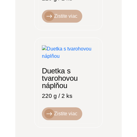
Zistite viac
Duetka s
tvarohovou
náplňou
220 g / 2 ks
Zistite viac