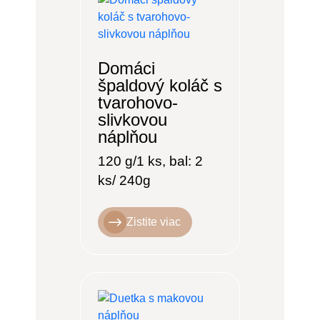
Domáci
špaldový koláč s
tvarohovo-
slivkovou
náplňou
120 g/1 ks, bal: 2
ks/ 240g
Zistite viac