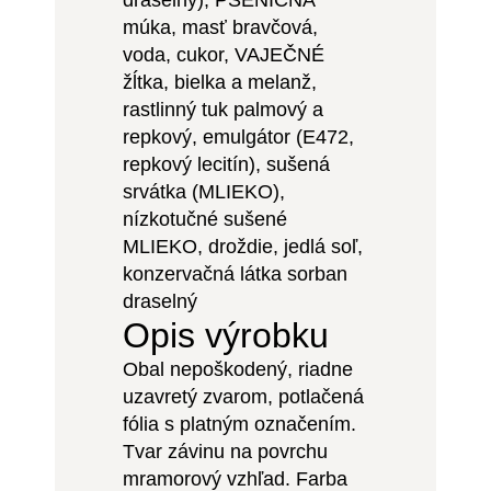
draselný), PŠENIČNÁ
múka, masť bravčová,
voda, cukor, VAJEČNÉ
žĺtka, bielka a melanž,
rastlinný tuk palmový a
repkový, emulgátor (E472,
repkový lecitín), sušená
srvátka (MLIEKO),
nízkotučné sušené
MLIEKO, droždie, jedlá soľ,
konzervačná látka sorban
draselný
Opis výrobku
Obal nepoškodený, riadne
uzavretý zvarom, potlačená
fólia s platným označením.
Tvar závinu na povrchu
mramorový vzhľad. Farba