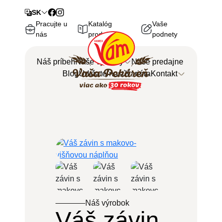
SK
Pracujte u
Katalóg
Vaše
nás
produktov
podnety
Náš príbeh
Naše výrobky
Naše predajne
Blog
Udržateľnosť
Kariéra
Kontakt
Späť
Späť
Centrála
Naše výrobky
Objednávky
Zoznam všetkých výrobkov
Náš výrobok
Váš závin