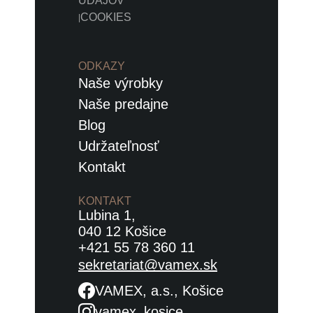
ÚDAJOV
COOKIES
|
ODKAZY
Naše výrobky
Naše predajne
Blog
Udržateľnosť
Kontakt
KONTAKT
Lubina 1,
040 12 Košice
+421 55 78 360 11
sekretariat@vamex.sk
VAMEX, a.s., Košice
vamex_kosice