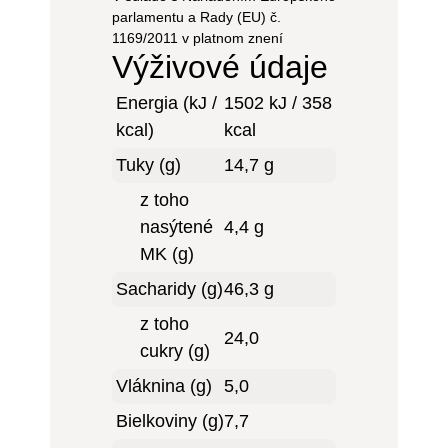
parlamentu a Rady (EU) č.
1169/2011 v platnom znení
Výživové údaje
Energia (kJ /
1502 kJ / 358
kcal)
kcal
Tuky (g)
14,7 g
z toho
nasýtené
4,4 g
MK (g)
Sacharidy (g)
46,3 g
z toho
24,0
cukry (g)
Vláknina (g)
5,0
Bielkoviny (g)
7,7