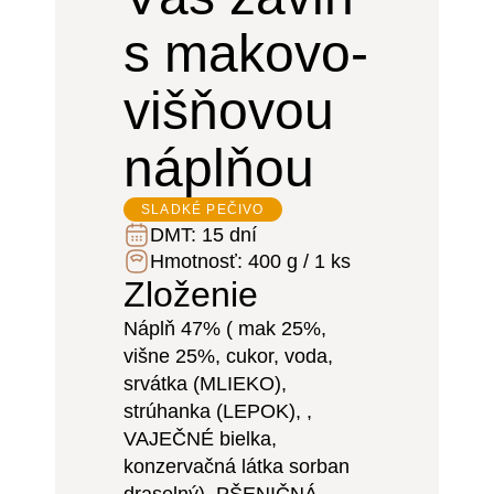
s makovo-
višňovou
náplňou
SLADKÉ PEČIVO
DMT:
15 dní
Hmotnosť:
400 g / 1 ks
Zloženie
Náplň 47% ( mak 25%,
višne 25%, cukor, voda,
srvátka (MLIEKO),
strúhanka (LEPOK), ,
VAJEČNÉ bielka,
konzervačná látka sorban