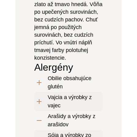
zlato až tmavo hnedá. Vôňa
po upečených surovinách,
bez cudzích pachov. Chuť
jemná po použitých
surovinách, bez cudzích
príchutí. Vo vnútri náplň
tmavej farby polotuhej
konzistencie.
Alergény
Obilie obsahujúce
glutén
Vajcia a výrobky z
vajec
Arašidy a výrobky z
arašidov
Sója a výrobky zo