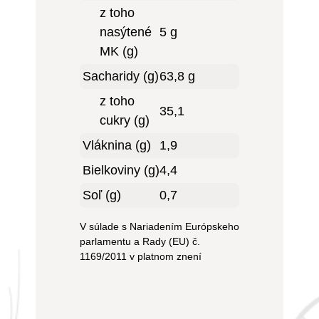
z toho
nasýtené
5 g
MK (g)
Sacharidy (g)
63,8 g
z toho
35,1
cukry (g)
Vláknina (g)
1,9
Bielkoviny (g)
4,4
Soľ (g)
0,7
V súlade s Nariadením Európskeho
parlamentu a Rady (EU) č.
1169/2011 v platnom znení