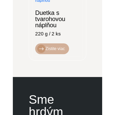
Duetka s
tvarohovou
náplňou
220 g / 2 ks
Zistite viac
Sme
hrdým