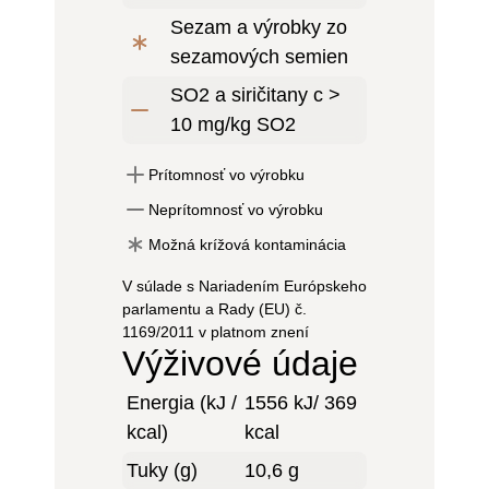
Sezam a výrobky zo
sezamových semien
SO2 a siričitany c >
10 mg/kg SO2
Prítomnosť vo výrobku
Neprítomnosť vo výrobku
Možná krížová kontaminácia
V súlade s Nariadením Európskeho
parlamentu a Rady (EU) č.
1169/2011 v platnom znení
Výživové údaje
Energia (kJ /
1556 kJ/ 369
kcal)
kcal
Tuky (g)
10,6 g