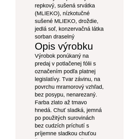
repkový, sušená srvátka
(MLIEKO), nízkotučné
sušené MLIEKO, droždie,
jedlá soľ, konzervačná látka
sorban draselný
Opis výrobku
Výrobok ponúkaný na
predaj v potlačenej fólii s
označením podľa platnej
legislatívy. Tvar závinu, na
povrchu mramorový vzhľad,
bez posypu, nenarezaný.
Farba zlato až tmavo
hnedá. Chuť sladká, jemná
po použitých surovinách
bez cudzích príchutí s
príjemne sladkou chuťou