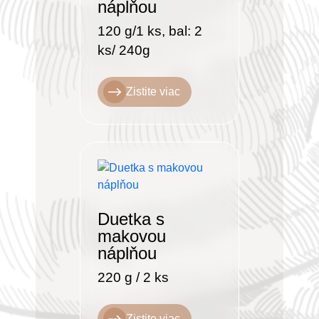
náplňou
120 g/1 ks, bal: 2
ks/ 240g
Zistite viac
Duetka s
makovou
náplňou
220 g / 2 ks
Zistite viac