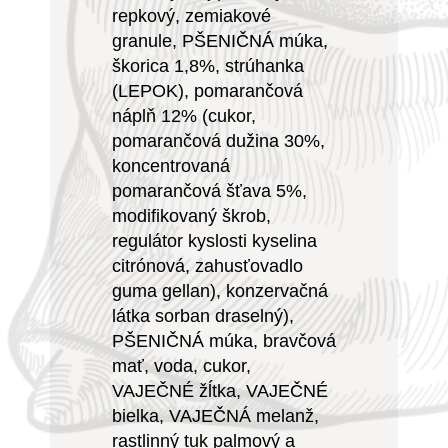
repkový, zemiakové
granule, PŠENIČNÁ múka,
škorica 1,8%, strúhanka
(LEPOK), pomarančová
náplň 12% (cukor,
pomarančová dužina 30%,
koncentrovaná
pomarančová šťava 5%,
modifikovaný škrob,
regulátor kyslosti kyselina
citrónová, zahusťovadlo
guma gellan), konzervačná
látka sorban draselný),
PŠENIČNÁ múka, bravčová
mať, voda, cukor,
VAJEČNÉ žĺtka, VAJEČNÉ
bielka, VAJEČNÁ melanž,
rastlinný tuk palmový a