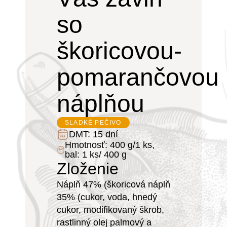
so
škoricovou-
pomarančovou
náplňou
SLADKÉ PEČIVO
DMT:
15 dní
Hmotnosť:
400 g/1 ks,
bal: 1 ks/ 400 g
Zloženie
Náplň 47% (škoricová náplň
35% (cukor, voda, hnedý
cukor, modifikovaný škrob,
rastlinný olej palmový a