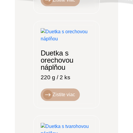
Duetka s
orechovou
náplňou
220 g / 2 ks
Zistite viac