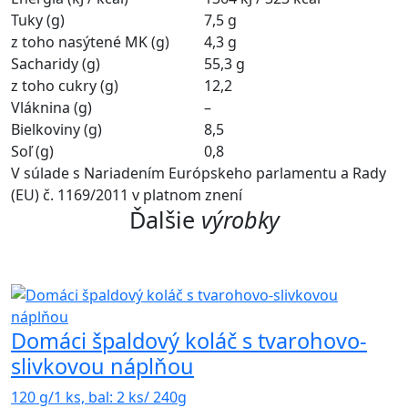
Tuky (g)
7,5 g
z toho nasýtené MK (g)
4,3 g
Sacharidy (g)
55,3 g
z toho cukry (g)
12,2
Vláknina (g)
–
Bielkoviny (g)
8,5
Soľ (g)
0,8
V súlade s Nariadením Európskeho parlamentu a Rady
(EU) č. 1169/2011 v platnom znení
Ďalšie
výrobky
Domáci špaldový koláč s tvarohovo-
slivkovou náplňou
120 g/1 ks, bal: 2 ks/ 240g