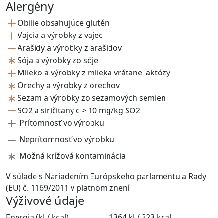
Alergény
Obilie obsahujúce glutén
Vajcia a výrobky z vajec
Arašidy a výrobky z arašidov
Sója a výrobky zo sóje
Mlieko a výrobky z mlieka vrátane laktózy
Orechy a výrobky z orechov
Sezam a výrobky zo sezamových semien
SO2 a siričitany c > 10 mg/kg SO2
Prítomnosť vo výrobku
Neprítomnosť vo výrobku
Možná krížová kontaminácia
V súlade s Nariadením Európskeho parlamentu a Rady
(EU) č. 1169/2011 v platnom znení
Výživové údaje
Energia (kJ / kcal)
1364 kJ / 323 kcal