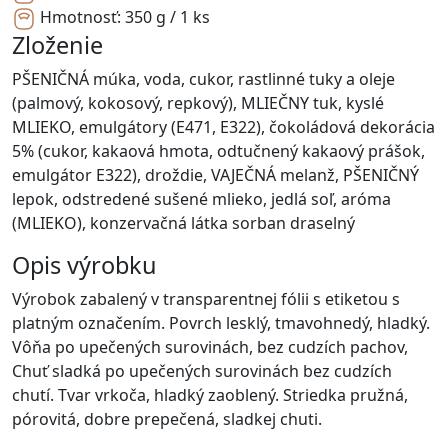
Hmotnosť:
350 g / 1 ks
Zloženie
PŠENIČNÁ múka, voda, cukor, rastlinné tuky a oleje
(palmový, kokosový, repkový), MLIEČNY tuk, kyslé
MLIEKO, emulgátory (E471, E322), čokoládová dekorácia
5% (cukor, kakaová hmota, odtučnený kakaový prášok,
emulgátor E322), droždie, VAJEČNÁ melanž, PŠENIČNÝ
lepok, odstredené sušené mlieko, jedlá soľ, aróma
(MLIEKO), konzervačná látka sorban draselný
Opis výrobku
Výrobok zabalený v transparentnej fólii s etiketou s
platným označením. Povrch lesklý, tmavohnedý, hladký.
Vôňa po upečených surovinách, bez cudzích pachov,
Chuť sladká po upečených surovinách bez cudzích
chutí. Tvar vrkoča, hladký zaoblený. Striedka pružná,
pórovitá, dobre prepečená, sladkej chuti.