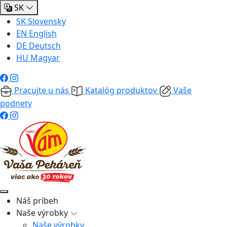
SK
SK
Slovensky
EN
English
DE
Deutsch
HU
Magyar
Pracujte u nás
Katalóg produktov
Vaše
podnety
Náš príbeh
Naše výrobky
Naše výrobky