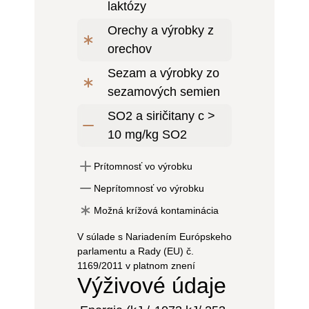
laktózy
Orechy a výrobky z
orechov
Sezam a výrobky zo
sezamových semien
SO2 a siričitany c >
10 mg/kg SO2
Prítomnosť vo výrobku
Neprítomnosť vo výrobku
Možná krížová kontaminácia
V súlade s Nariadením Európskeho
parlamentu a Rady (EU) č.
1169/2011 v platnom znení
Výživové údaje