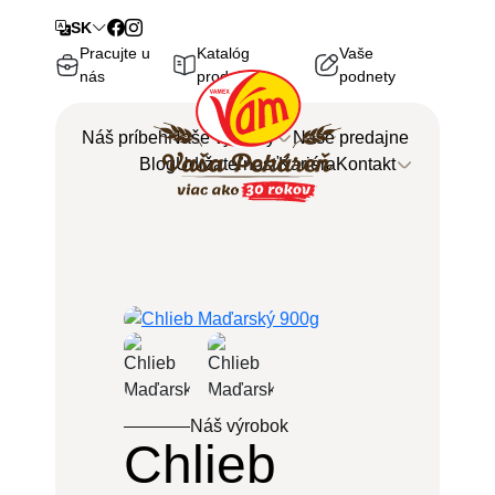
SK
Pracujte u
Katalóg
Vaše
nás
produktov
podnety
Náš príbeh
Naše výrobky
Naše predajne
Blog
Udržateľnosť
Kariéra
Kontakt
Späť
Späť
Centrála
Naše výrobky
Objednávky
Zoznam všetkých výrobkov
Náš výrobok
Chlieb