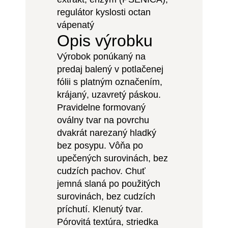
regulátor kyslosti octan
vápenatý
Opis výrobku
Výrobok ponúkaný na
predaj balený v potlačenej
fólii s platným označením,
krájaný, uzavretý páskou.
Pravidelne formovaný
oválny tvar na povrchu
dvakrát narezaný hladký
bez posypu. Vôňa po
upečených surovinách, bez
cudzích pachov. Chuť
jemná slaná po použitých
surovinách, bez cudzích
príchutí. Klenutý tvar.
Pórovitá textúra, striedka