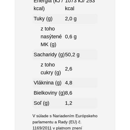
Energia (kJ /
1073 kJ/ 253
kcal)
kcal
Tuky (g)
2,0 g
z toho
nasýtené
0,6 g
MK (g)
Sacharidy (g)
50,2 g
z toho
2,6
cukry (g)
Vláknina (g)
4,8
Bielkoviny (g)
8,6
Soľ (g)
1,2
V súlade s Nariadením Európskeho
parlamentu a Rady (EU) č.
1169/2011 v platnom znení