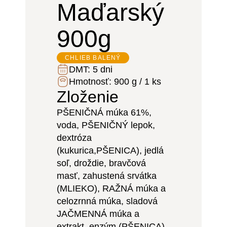
Maďarský
900g
CHLIEB BALENÝ
DMT:
5 dni
Hmotnosť:
900 g / 1 ks
Zloženie
PŠENIČNÁ múka 61%,
voda, PŠENIČNÝ lepok,
dextróza
(kukurica,PŠENICA), jedlá
soľ, droždie, bravčová
masť, zahustená srvátka
(MLIEKO), RAŽNÁ múka a
celozrnná múka, sladová
JAČMENNÁ múka a
extrakt, enzým (PŠENICA),